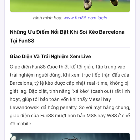
Hình minh hoạ:
www.fun88.com login
Những Ưu Điểm Nổi Bật Khi Soi Kèo Barcelona
Tại Fun88
Giao Diện Và Trải Nghiệm Xem Live
Giao diện Fun88 được thiết kế tối giản, tập trung vào
trải nghiệm người dùng. Khi xem trực tiếp trận đấu của
Barcelona, tỷ lệ kèo được cập nhật real-time, không bị
giật lag. Đặc biệt, tính năng “xả kèo” (cash out) rất linh
hoạt, giúp tôi bảo toàn vốn khi thấy Messi hay
Lewandowski đá hỏng penalty. So với mặt bằng chung,
giao diện của Fun88 mượt hơn hẳn M88 hay W88 ở chế
độ mobile.