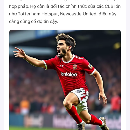
hợp pháp. Họ còn là đối tác chính thức của các CLB lớn
như Tottenham Hotspur, Newcastle United, điều này
càng củng cố độ tin cậy.