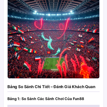
Bảng So Sánh Chi Tiết – Đánh Giá Khách Quan
Bảng 1: So Sánh Các Sảnh Chơi Của Fun88