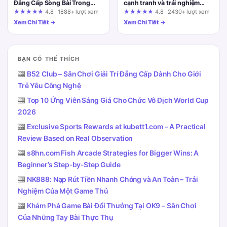
Đẳng Cấp Sòng Bài Trong
cạnh tranh và trải nghiệm
Lòng Bàn Tay
đáng giá?
★★★★★
4.8 · 1888+ lượt xem
★★★★★
4.8 · 2430+ lượt xem
Xem Chi Tiết →
Xem Chi Tiết →
BẠN CÓ THỂ THÍCH
🎰
B52 Club – Sân Chơi Giải Trí Đẳng Cấp Dành Cho Giới
Trẻ Yêu Công Nghệ
🎰
Top 10 Ứng Viên Sáng Giá Cho Chức Vô Địch World Cup
2026
🎰
Exclusive Sports Rewards at kubett1.com – A Practical
Review Based on Real Observation
🎰
s8hn.com Fish Arcade Strategies for Bigger Wins: A
Beginner’s Step-by-Step Guide
🎰
NK888: Nạp Rút Tiền Nhanh Chóng và An Toàn – Trải
Nghiệm Của Một Game Thủ
🎰
Khám Phá Game Bài Đổi Thưởng Tại OK9 – Sân Chơi
Của Những Tay Bài Thực Thụ