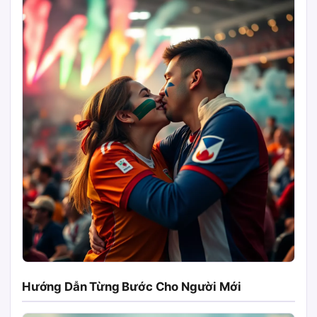
Hướng Dẫn Từng Bước Cho Người Mới