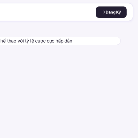
Đăng Ký