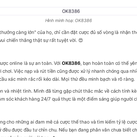
Hình minh hoạ: OK8386
 thưởng càng lớn" của họ, chỉ cần đặt cược đủ số vòng là nhận t
i chiến thắng thật sự rất tuyệt vời. 😍
ược online là sự an toàn. Với
OK8386
, bạn hoàn toàn có thể yê
 chơi. Việc nạp và rút tiền cũng được xử lý nhanh chóng qua nh
 cầu xác minh rắc rối kéo dài. Mọi thứ đều minh bạch và rõ ràng.
 và nhiệt tình. Mình đã từng gặp chút thắc mắc về cách tính kèo
hăm sóc khách hàng 24/7 quả thực là một điểm sáng giúp người c
ng cho những ai đam mê cá cược thể thao và tìm kiếm tỷ lệ cược 
hứ đều được đầu tư chỉn chu. Nếu bạn đang phân vân chưa biết ch