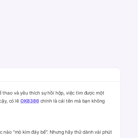
ể thao và yêu thích sự hồi hộp, việc tìm được một
cậy, có lẽ
OK8386
chính là cái tên mà bạn không
hác nào "mò kim đáy bể". Nhưng hãy thử dành vài phút