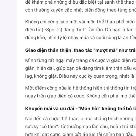
để khám phá những điều đặc biệt tại sảnh thể thao 
còn thường xuyên cập nhật biến động theo từng phút
Không chỉ dừng lại ở một vài môn thể thao phổ biến
điện tử (eSports) đang "hot" rần rần. Dù bạn là f
đúng kèo, nhìn tỷ lệ nhảy múa và cuối cùng là ăn tiền
Giao diện thân thiện, thao tác "mượt mà" như trả
Mình từng rất ngại mấy trang cá cược vì giao diện 
giản, hiện đại, giúp bạn dễ dàng tìm kiếm trận đấu 
lag, không giật. Điều này cực kỳ quan trọng, nhất là
Một điểm cộng nữa là hệ thống hiển thị thông tin trận
ngay trên giao diện cá cược. Không cần phải mở thêm
Khuyến mãi và ưu đãi - "Món hời" không thể bỏ l
Nói đến cá cược thể thao, ai mà chẳng thích những
cực kỳ "có tâm". Từ thưởng nạp lần đầu, hoàn trả khô
hơn khi đặt cược, giảm bớt áp lực tài chính ban đầu.