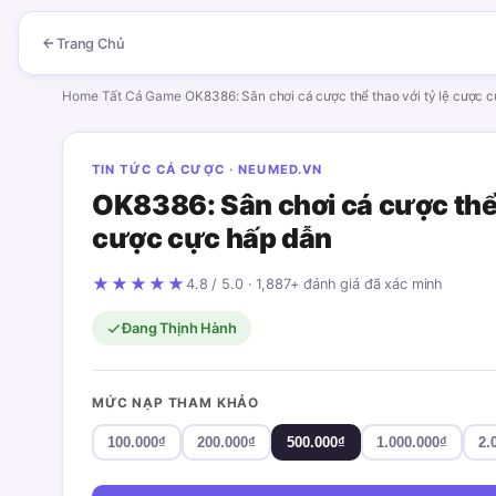
Trang Chủ
Home
›
Tất Cả Game
›
OK8386: Sân chơi cá cược thể thao với tỷ lệ cược 
TIN TỨC CÁ CƯỢC · NEUMED.VN
OK8386: Sân chơi cá cược thể t
cược cực hấp dẫn
★★★★★
4.8 / 5.0 · 1,887+ đánh giá đã xác minh
Đang Thịnh Hành
MỨC NẠP THAM KHẢO
100.000₫
200.000₫
500.000₫
1.000.000₫
2.