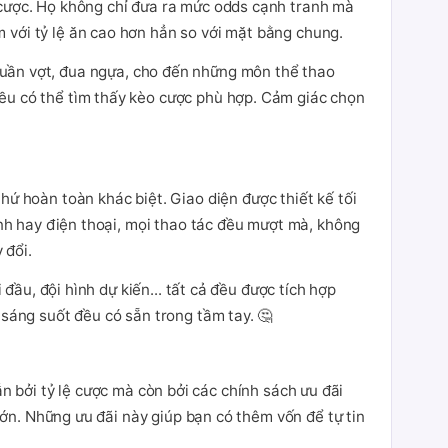
 cược. Họ không chỉ đưa ra mức odds cạnh tranh mà
 với tỷ lệ ăn cao hơn hẳn so với mặt bằng chung.
uần vợt, đua ngựa, cho đến những môn thể thao
ều có thể tìm thấy kèo cược phù hợp. Cảm giác chọn
thứ hoàn toàn khác biệt. Giao diện được thiết kế tối
ính hay điện thoại, mọi thao tác đều mượt mà, không
 đổi.
đầu, đội hình dự kiến... tất cả đều được tích hợp
 sáng suốt đều có sẵn trong tầm tay. 🤔
n bởi tỷ lệ cược mà còn bởi các chính sách ưu đãi
 lớn. Những ưu đãi này giúp bạn có thêm vốn để tự tin