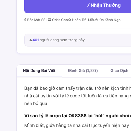
⚡ Nhận Thưởng
🔒 Bảo Mật SSL
🎰 Odds Cao
🔄 Hoàn Trả 1.5%
💳 Đa Kênh Nạp
🔥
461
người đang xem trang này
Nội Dung Bài Viết
Đánh Giá (1,887)
Giao Dịch
Bạn đã bao giờ cảm thấy trận đấu trở nên kịch tính 
nhà cái uy tín với tỷ lệ cược tốt luôn là ưu tiên hàn
nên bỏ qua.
Vì sao tỷ lệ cược tại OK8386 lại "hút" người chơi
Mình biết, giữa hàng tá nhà cái trực tuyến hiện nay