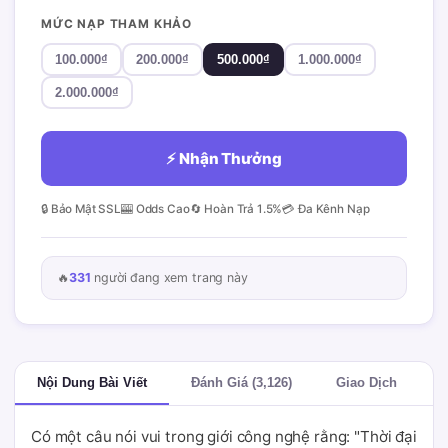
MỨC NẠP THAM KHẢO
100.000₫
200.000₫
500.000₫
1.000.000₫
2.000.000₫
⚡ Nhận Thưởng
🔒 Bảo Mật SSL
🎰 Odds Cao
🔄 Hoàn Trả 1.5%
💳 Đa Kênh Nạp
🔥
331
người đang xem trang này
Nội Dung Bài Viết
Đánh Giá (3,126)
Giao Dịch
Có một câu nói vui trong giới công nghệ rằng: "Thời đại