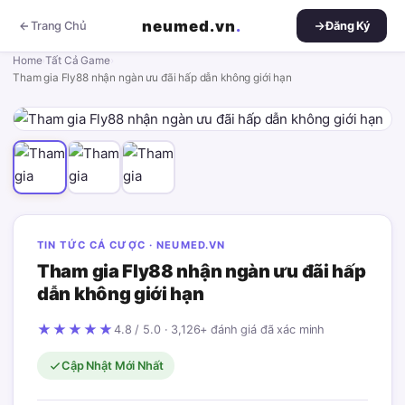
neumed.vn
.
Trang Chủ
Đăng Ký
Home
›
Tất Cả Game
›
Tham gia Fly88 nhận ngàn ưu đãi hấp dẫn không giới hạn
TIN TỨC CÁ CƯỢC · NEUMED.VN
Tham gia Fly88 nhận ngàn ưu đãi hấp
dẫn không giới hạn
★★★★★
4.8 / 5.0 · 3,126+ đánh giá đã xác minh
Cập Nhật Mới Nhất