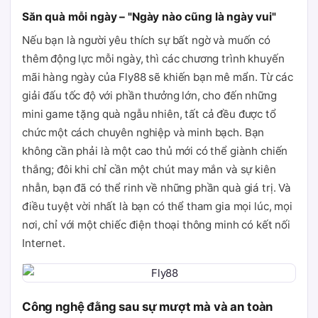
Săn quà mỗi ngày – "Ngày nào cũng là ngày vui"
Nếu bạn là người yêu thích sự bất ngờ và muốn có
thêm động lực mỗi ngày, thì các chương trình khuyến
mãi hàng ngày của Fly88 sẽ khiến bạn mê mẩn. Từ các
giải đấu tốc độ với phần thưởng lớn, cho đến những
mini game tặng quà ngẫu nhiên, tất cả đều được tổ
chức một cách chuyên nghiệp và minh bạch. Bạn
không cần phải là một cao thủ mới có thể giành chiến
thắng; đôi khi chỉ cần một chút may mắn và sự kiên
nhẫn, bạn đã có thể rinh về những phần quà giá trị. Và
điều tuyệt vời nhất là bạn có thể tham gia mọi lúc, mọi
nơi, chỉ với một chiếc điện thoại thông minh có kết nối
Internet.
Công nghệ đằng sau sự mượt mà và an toàn