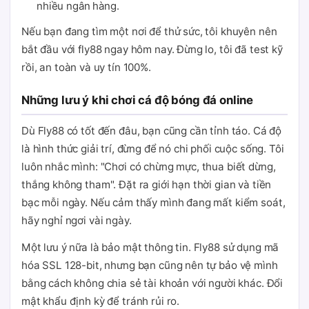
nhiều ngân hàng.
Nếu bạn đang tìm một nơi để thử sức, tôi khuyên nên
bắt đầu với fly88 ngay hôm nay. Đừng lo, tôi đã test kỹ
rồi, an toàn và uy tín 100%.
Những lưu ý khi chơi cá độ bóng đá online
Dù Fly88 có tốt đến đâu, bạn cũng cần tỉnh táo. Cá độ
là hình thức giải trí, đừng để nó chi phối cuộc sống. Tôi
luôn nhắc mình: "Chơi có chừng mực, thua biết dừng,
thắng không tham". Đặt ra giới hạn thời gian và tiền
bạc mỗi ngày. Nếu cảm thấy mình đang mất kiểm soát,
hãy nghỉ ngơi vài ngày.
Một lưu ý nữa là bảo mật thông tin. Fly88 sử dụng mã
hóa SSL 128-bit, nhưng bạn cũng nên tự bảo vệ mình
bằng cách không chia sẻ tài khoản với người khác. Đổi
mật khẩu định kỳ để tránh rủi ro.