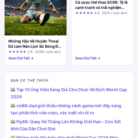
Cá cược thể thao SC88: Tỷ lệ
cạnh tranh và trải nghiệm
đáng giá?
★★★★★
4.8 · 2975+ lượt xem
Những Hậu Vệ Huyền Thoại
Đã Làm Nên Lịch Sử Bóng Đá
Thế Giới
★★★★★
4.8 · 2046+ lượt xem
Xem Chi Tiết →
Xem Chi Tiết →
BẠN CÓ THỂ THÍCH
🎰
Top 10 Ứng Viên Sáng Giá Cho Chức Vô Địch World Cup
2026
🎰
cm88.dad giới thiệu những sảnh game mới đầy sáng
tạo: phân tích cửa cược, xác suất và rủi ro
🎰
Fly88: Quay Hũ Thắng Lớn Không Giới Hạn – Cơn Sốt
Mới Của Dân Chơi Slot
🎰
Những trận đấu hấp dẫn nhất World Cup 2026 đêm