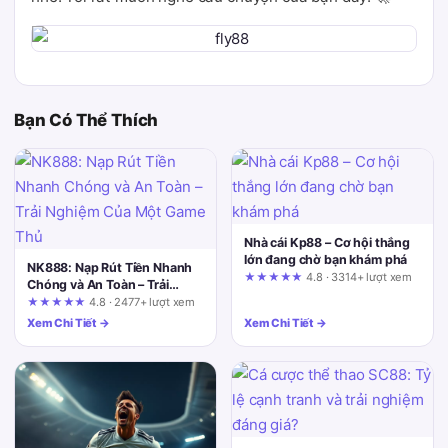
Bạn Có Thể Thích
Nhà cái Kp88 – Cơ hội thắng
lớn đang chờ bạn khám phá
NK888: Nạp Rút Tiền Nhanh
★★★★★
4.8 · 3314+ lượt xem
Chóng và An Toàn – Trải
Nghiệm Của Một Game Thủ
★★★★★
4.8 · 2477+ lượt xem
Xem Chi Tiết →
Xem Chi Tiết →