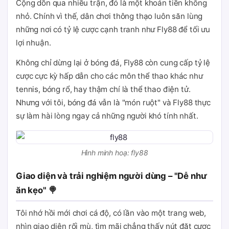
Cộng dồn qua nhiều trận, đó là một khoản tiền không
nhỏ. Chính vì thế, dân chơi thông thạo luôn săn lùng
những nơi có tỷ lệ cược cạnh tranh như Fly88 để tối ưu
lợi nhuận.
Không chỉ dừng lại ở bóng đá, Fly88 còn cung cấp tỷ lệ
cược cực kỳ hấp dẫn cho các môn thể thao khác như
tennis, bóng rổ, hay thậm chí là thể thao điện tử.
Nhưng với tôi, bóng đá vẫn là "món ruột" và Fly88 thực
sự làm hài lòng ngay cả những người khó tính nhất.
Hình minh hoạ: fly88
Giao diện và trải nghiệm người dùng – "Dễ như
ăn kẹo" 🍭
Tôi nhớ hồi mới chơi cá độ, có lần vào một trang web,
nhìn giao diện rối mù, tìm mãi chẳng thấy nút đặt cược