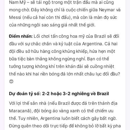
Nam Mỹ – sẽ tái ngộ trong một trận đấu mà ai cũng
mong chờ. Đây không chỉ là cuộc chiến giữa Neymar và
Messi (nếu cả hai còn thi đấu), mà còn là màn đọ sức
của những ngôi sao sáng giá nhất thế giới.
Điểm nhấn:
Lối chơi tấn công hoa mỹ của Brazil sẽ đối
đầu với sự chắc chắn và kỷ luật của Argentina. Cả hai
đội đều sở hữu hàng công khủng khiếp, hứa hẹn một
bữa tiệc bàn thắng không ngừng nghỉ. Bạn có thể
tưởng tượng không khí trên khán đài sẽ cuồng nhiệt
thế nào khi hai nền bóng đá lớn nhất châu lục đối đầu?
😍
Dự đoán tỷ số: 2-2 hoặc 3-2 nghiêng về Brazil
Với lợi thế sân nhà (nếu Brazil được đá trên thánh địa
Maracanã), đội bóng áo vàng xanh có thể chiếm ưu
thế. Tuy nhiên, Argentina luôn biết cách gây bất ngờ.
Đừng quên theo dõi trực tiếp để không bỏ lỡ bất kỳ pha