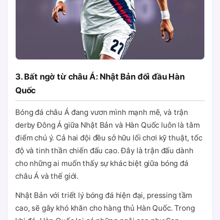
3. Bất ngờ từ châu Á: Nhật Bản đối đầu Hàn
Quốc
Bóng đá châu Á đang vươn mình mạnh mẽ, và trận
derby Đông Á giữa Nhật Bản và Hàn Quốc luôn là tâm
điểm chú ý. Cả hai đội đều sở hữu lối chơi kỹ thuật, tốc
độ và tinh thần chiến đấu cao. Đây là trận đấu dành
cho những ai muốn thấy sự khác biệt giữa bóng đá
châu Á và thế giới.
Nhật Bản với triết lý bóng đá hiện đại, pressing tầm
cao, sẽ gây khó khăn cho hàng thủ Hàn Quốc. Trong