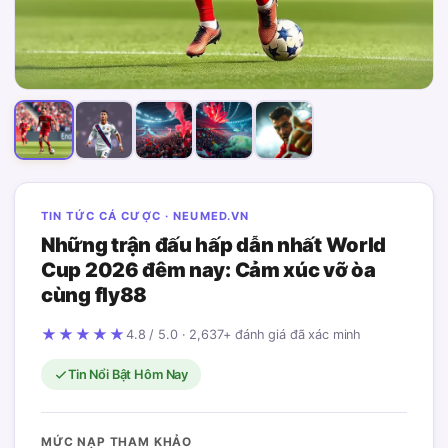
TIN TỨC CÁ CƯỢC · NEUMED.VN
Những trận đấu hấp dẫn nhất World
Cup 2026 đêm nay: Cảm xúc vỡ òa
cùng fly88
★★★★★
4.8 / 5.0 · 2,637+ đánh giá đã xác minh
Tin Nổi Bật Hôm Nay
MỨC NẠP THAM KHẢO