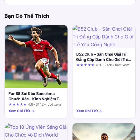
Bạn Có Thể Thích
B52 Club – Sân Chơi Giải Trí
Đẳng Cấp Dành Cho Giới Trẻ
Yêu Công Nghệ
★★★★★
4.8 · 3028+ lượt xem
Fun88 Soi Kèo Barcelona
Chuẩn Xác – Kinh Nghiệm Từ
Tay Chơi 10 Năm
★★★★★
4.8 · 3142+ lượt xem
Xem Chi Tiết →
Xem Chi Tiết →