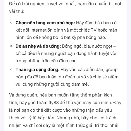
Để có trải nghiệm tuyệt vời nhất, bạn cần chuẩn bị một
vài thứ:
Chọn nền tảng xem phù hợp:
Hãy đảm bảo bạn có
kết nối internet ổn định và một chiếc TV hoặc màn
hình lớn để không bỏ lỡ bất kỳ pha bóng nào.
Đồ ăn nhẹ và đồ uống:
Bỏng ngô, bia, nước ngọt –
tất cả đều là những người bạn đồng hành tuyệt vời
trong những trận cầu đỉnh cao.
Tham gia cộng đồng:
Hãy vào các diễn đàn, group
bóng đá để bàn luận, dự đoán tỷ số và chia sẻ niềm
vui cùng những người cùng đam mê.
Và đừng quên, nếu bạn muốn tăng thêm phần kịch
tính, hãy ghé thăm fly88 để thử vận may của mình. Đây
là nơi bạn có thể đặt cược vào những trận đấu yêu
thích với tỷ lệ hấp dẫn. Nhưng nhớ, hãy chơi có trách
nhiệm và chỉ coi đây là một hình thức giải trí thôi nhé!