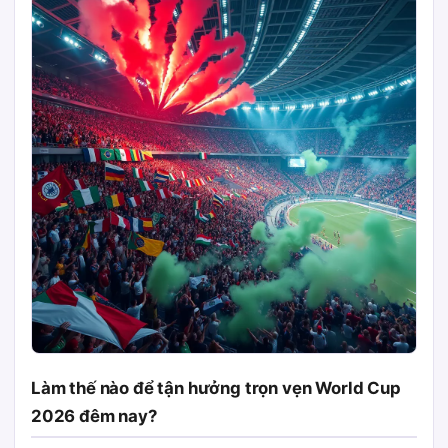
Làm thế nào để tận hưởng trọn vẹn World Cup
2026 đêm nay?