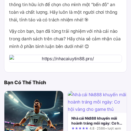
thông tin hữu ích để chọn cho mình một "bến đỗ" an
toàn và chất lượng. Hãy luôn là một người chơi thông
thái, tỉnh táo và có trách nhiệm nhé! 🎯
Vậy còn bạn, bạn đã từng trải nghiệm với nhà cái nào
trong danh sách trên chưa? Hãy chia sẻ cảm nhận của
mình ở phần bình luận bên dưới nhé! 😊
Bạn Có Thể Thích
Nhà cái Nk888 khuyến mãi
hoành tráng mỗi ngày: Cơ hội
vàng cho game thủ
★★★★★
4.8 · 2586+ lượt xem