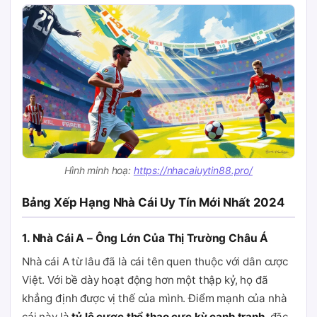
Hình minh hoạ:
https://nhacaiuytin88.pro/
Bảng Xếp Hạng Nhà Cái Uy Tín Mới Nhất 2024
1. Nhà Cái A – Ông Lớn Của Thị Trường Châu Á
Nhà cái A từ lâu đã là cái tên quen thuộc với dân cược
Việt. Với bề dày hoạt động hơn một thập kỷ, họ đã
khẳng định được vị thế của mình. Điểm mạnh của nhà
cái này là
tỷ lệ cược thể thao cực kỳ cạnh tranh
, đặc