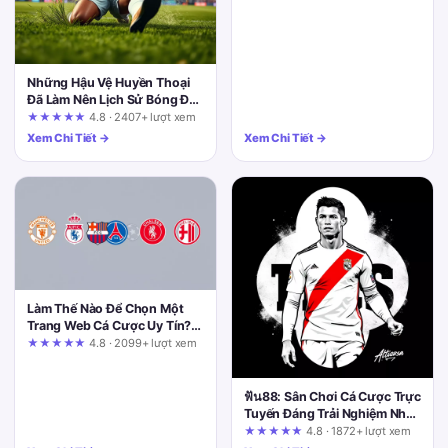
Những Hậu Vệ Huyền Thoại
Đã Làm Nên Lịch Sử Bóng Đá
Thế Giới
★★★★★
4.8 · 2407+ lượt xem
Xem Chi Tiết →
Xem Chi Tiết →
Làm Thế Nào Để Chọn Một
Trang Web Cá Cược Uy Tín?
Kinh Nghiệm Từ Dân Chuyên
★★★★★
4.8 · 2099+ lượt xem
ฟัน88: Sân Chơi Cá Cược Trực
Tuyến Đáng Trải Nghiệm Nhất
Hiện Nay?
★★★★★
4.8 · 1872+ lượt xem