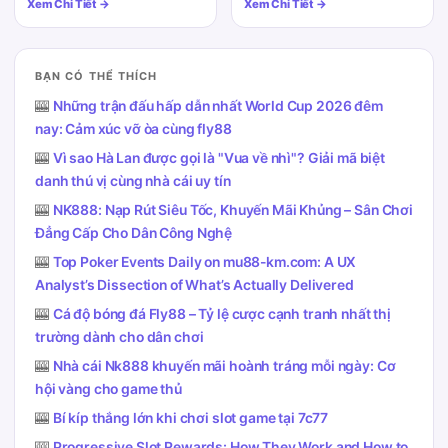
Xem Chi Tiết →
Xem Chi Tiết →
BẠN CÓ THỂ THÍCH
🎰
Những trận đấu hấp dẫn nhất World Cup 2026 đêm
nay: Cảm xúc vỡ òa cùng fly88
🎰
Vì sao Hà Lan được gọi là "Vua về nhì"? Giải mã biệt
danh thú vị cùng nhà cái uy tín
🎰
NK888: Nạp Rút Siêu Tốc, Khuyến Mãi Khủng – Sân Chơi
Đẳng Cấp Cho Dân Công Nghệ
🎰
Top Poker Events Daily on mu88-km.com: A UX
Analyst’s Dissection of What’s Actually Delivered
🎰
Cá độ bóng đá Fly88 – Tỷ lệ cược cạnh tranh nhất thị
trường dành cho dân chơi
🎰
Nhà cái Nk888 khuyến mãi hoành tráng mỗi ngày: Cơ
hội vàng cho game thủ
🎰
Bí kíp thắng lớn khi chơi slot game tại 7c77
🎰
Progressive Slot Rewards: How They Work and How to