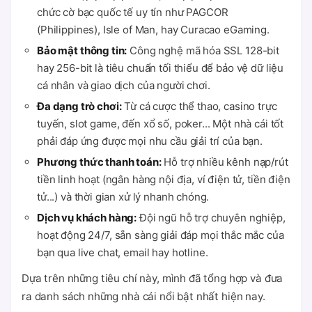
chức cờ bạc quốc tế uy tín như PAGCOR
(Philippines), Isle of Man, hay Curacao eGaming.
Bảo mật thông tin:
Công nghệ mã hóa SSL 128-bit
hay 256-bit là tiêu chuẩn tối thiểu để bảo vệ dữ liệu
cá nhân và giao dịch của người chơi.
Đa dạng trò chơi:
Từ cá cược thể thao, casino trực
tuyến, slot game, đến xổ số, poker... Một nhà cái tốt
phải đáp ứng được mọi nhu cầu giải trí của bạn.
Phương thức thanh toán:
Hỗ trợ nhiều kênh nạp/rút
tiền linh hoạt (ngân hàng nội địa, ví điện tử, tiền điện
tử...) và thời gian xử lý nhanh chóng.
Dịch vụ khách hàng:
Đội ngũ hỗ trợ chuyên nghiệp,
hoạt động 24/7, sẵn sàng giải đáp mọi thắc mắc của
bạn qua live chat, email hay hotline.
Dựa trên những tiêu chí này, mình đã tổng hợp và đưa
ra danh sách những nhà cái nổi bật nhất hiện nay.