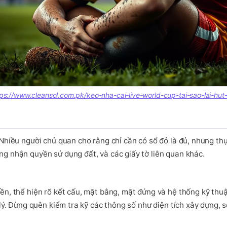
tps://www.cleansol.com.pk/keo-nha-cai-live-world-cup-tai-sao-lai-
. Nhiều người chủ quan cho rằng chỉ cần có sổ đỏ là đủ, nhưng th
ng nhận quyền sử dụng đất, và các giấy tờ liên quan khác.
yền, thể hiện rõ kết cấu, mặt bằng, mặt đứng và hệ thống kỹ th
 lý. Đừng quên kiểm tra kỹ các thông số như diện tích xây dựng, số