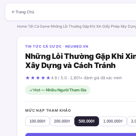
Trang Chủ
Home
›
Tất Cả Game
›
Những Lỗi Thường Gặp Khi Xin Giấy Phép Xây Dựn
TIN TỨC CÁ CƯỢC · NEUMED.VN
Những Lỗi Thường Gặp Khi Xi
Xây Dựng và Cách Tránh
★★★★★
4.8 / 5.0 · 2,801+ đánh giá đã xác minh
Hot — Nhiều Người Tham Gia
MỨC NẠP THAM KHẢO
100.000₫
200.000₫
500.000₫
1.000.000₫
2.