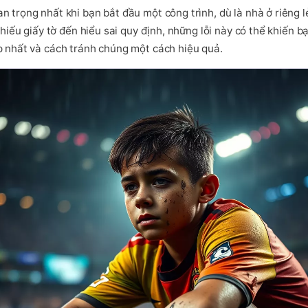
 trọng nhất khi bạn bắt đầu một công trình, dù là nhà ở riêng lẻ
thiếu giấy tờ đến hiểu sai quy định, những lỗi này có thể khiến b
p nhất và cách tránh chúng một cách hiệu quả.