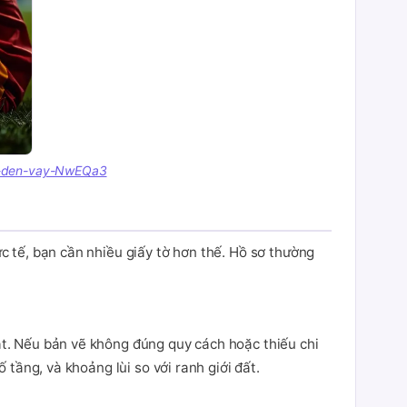
hut-den-vay-NwEQa3
ực tế, bạn cần nhiều giấy tờ hơn thế. Hồ sơ thường
uật. Nếu bản vẽ không đúng quy cách hoặc thiếu chi
 tầng, và khoảng lùi so với ranh giới đất.